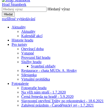
Hrad Štramberk
Hledaný výraz
Hledat
rozšířené vyhledávání
Aktuality
Aktuality
Kalendář akcí
Historie hradu
Pro turisty
Otevírací doba
Vstupné
Provozní řád hradu
Služby hradu
Svatební obřady
Restaurace - chata MUDr. A. Hrstky
Silesianka
Virtuální prohlídka
Fotogalerie
Fotografie hradu
Na věži nám straší - 1.7.2020
Černá řemesla na hradě - 5.9.2020
Slavnostní otevření Trúby po rekonstrukci - 18.6.2021
Zahájení prázdnin - Čarodějnický rej - 1.7.2021