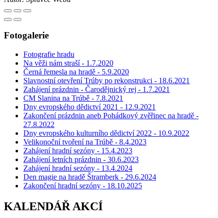
Fotogalerie
Fotografie hradu
Na věži nám straší - 1.7.2020
Černá řemesla na hradě - 5.9.2020
Slavnostní otevření Trúby po rekonstrukci - 18.6.2021
Zahájení prázdnin - Čarodějnický rej - 1.7.2021
CM Slanina na Trúbě - 7.8.2021
Dny evropského dědictví 2021 - 12.9.2021
Zakončení prázdnin aneb Pohádkový zvěřinec na hradě -
27.8.2022
Dny evropského kulturního dědictví 2022 - 10.9.2022
Velikonoční tvoření na Trúbě - 8.4.2023
Zahájení hradní sezóny - 15.4.2023
Zahájení letních prázdnin - 30.6.2023
Zahájení hradní sezóny - 13.4.2024
Den magie na hradě Štramberk - 29.6.2024
Zakončení hradní sezóny - 18.10.2025
KALENDÁŘ AKCÍ