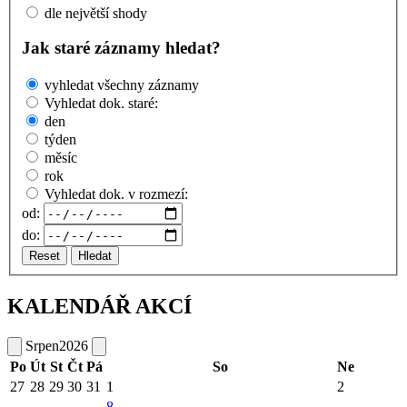
dle největší shody
Jak staré záznamy hledat?
vyhledat všechny záznamy
Vyhledat dok. staré:
den
týden
měsíc
rok
Vyhledat dok. v rozmezí:
od:
do:
Reset
Hledat
KALENDÁŘ AKCÍ
Srpen
2026
Po
Út
St
Čt
Pá
So
Ne
27
28
29
30
31
1
2
8