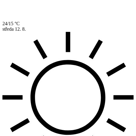
24/15 °C
středa
12. 8.