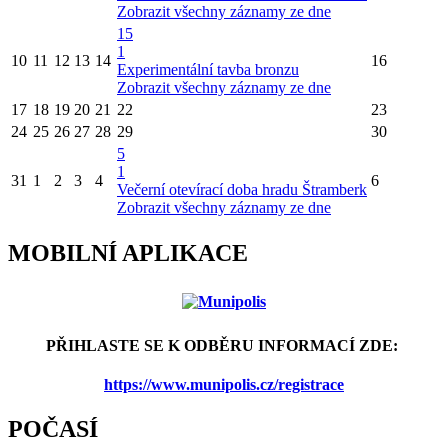
Zobrazit všechny záznamy ze dne
15
1
10
11
12
13
14
16
Experimentální tavba bronzu
Zobrazit všechny záznamy ze dne
17
18
19
20
21
22
23
24
25
26
27
28
29
30
5
1
31
1
2
3
4
6
Večerní otevírací doba hradu Štramberk
Zobrazit všechny záznamy ze dne
MOBILNÍ APLIKACE
PŘIHLASTE SE K ODBĚRU INFORMACÍ ZDE:
https://www.munipolis.cz/registrace
POČASÍ