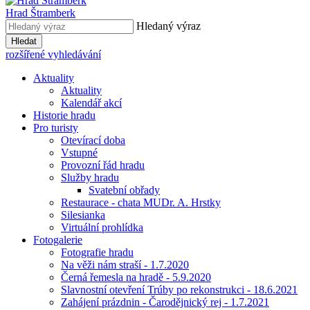
Hrad Štramberk
Hledaný výraz
Hledat
rozšířené vyhledávání
Aktuality
Aktuality
Kalendář akcí
Historie hradu
Pro turisty
Otevírací doba
Vstupné
Provozní řád hradu
Služby hradu
Svatební obřady
Restaurace - chata MUDr. A. Hrstky
Silesianka
Virtuální prohlídka
Fotogalerie
Fotografie hradu
Na věži nám straší - 1.7.2020
Černá řemesla na hradě - 5.9.2020
Slavnostní otevření Trúby po rekonstrukci - 18.6.2021
Zahájení prázdnin - Čarodějnický rej - 1.7.2021