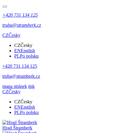
+420 731 134 125
truba@stramberk.cz
CZ
Česky
CZ
Česky
EN
English
PL
Po polsku
+420 731 134 125
truba@stramberk.cz
mapa stránek
tisk
CZ
Česky
CZ
Česky
EN
English
PL
Po polsku
Hrad Štramberk