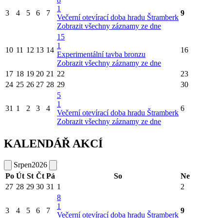
1
3
4
5
6
7
9
Večerní otevírací doba hradu Štramberk
Zobrazit všechny záznamy ze dne
15
1
10
11
12
13
14
16
Experimentální tavba bronzu
Zobrazit všechny záznamy ze dne
17
18
19
20
21
22
23
24
25
26
27
28
29
30
5
1
31
1
2
3
4
6
Večerní otevírací doba hradu Štramberk
Zobrazit všechny záznamy ze dne
KALENDÁŘ AKCÍ
Srpen
2026
Po
Út
St
Čt
Pá
So
Ne
27
28
29
30
31
1
2
8
1
3
4
5
6
7
9
Večerní otevírací doba hradu Štramberk