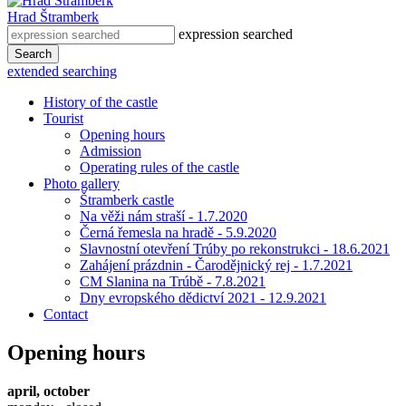
Hrad Štramberk
expression searched
Search
extended searching
History of the castle
Tourist
Opening hours
Admission
Operating rules of the castle
Photo gallery
Štramberk castle
Na věži nám straší - 1.7.2020
Černá řemesla na hradě - 5.9.2020
Slavnostní otevření Trúby po rekonstrukci - 18.6.2021
Zahájení prázdnin - Čarodějnický rej - 1.7.2021
CM Slanina na Trúbě - 7.8.2021
Dny evropského dědictví 2021 - 12.9.2021
Contact
Opening hours
april, october