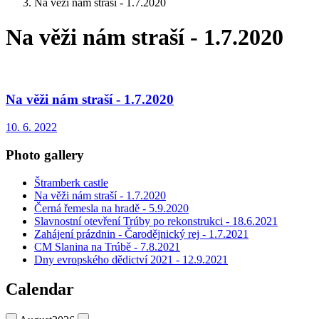
Na věži nám straší - 1.7.2020
Na věži nám straší - 1.7.2020
Na věži nám straší - 1.7.2020
10. 6. 2022
Photo gallery
Štramberk castle
Na věži nám straší - 1.7.2020
Černá řemesla na hradě - 5.9.2020
Slavnostní otevření Trúby po rekonstrukci - 18.6.2021
Zahájení prázdnin - Čarodějnický rej - 1.7.2021
CM Slanina na Trúbě - 7.8.2021
Dny evropského dědictví 2021 - 12.9.2021
Calendar