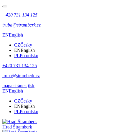
+420 731 134 125
truba@stramberk.cz
EN
English
CZ
Česky
EN
English
PL
Po polsku
+420 731 134 125
truba@stramberk.cz
mapa stránek
tisk
EN
English
CZ
Česky
EN
English
PL
Po polsku
Hrad Štramberk